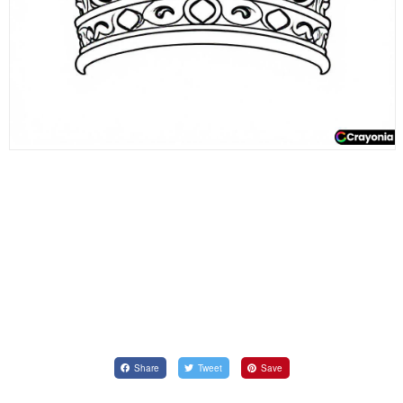
Share
Tweet
Save