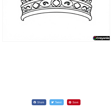
Share
Tweet
Save