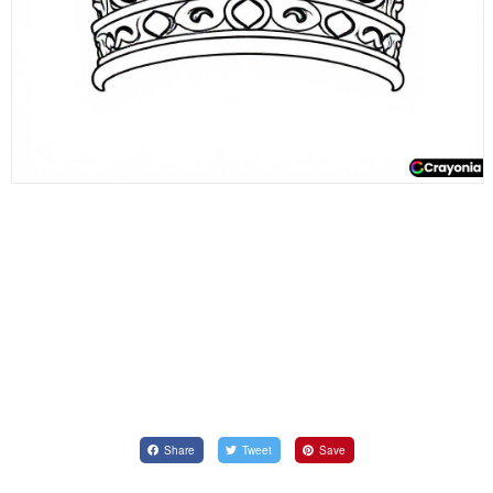
Share
Tweet
Save