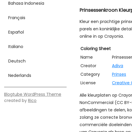
Bahasa Indonesia
Prinsessenkroon Kleur
Français
Kleur een prachtige prins
parels en koninklijke deta
Español
online in op Crayonia.
Italiano
Coloring Sheet
Name
Prinsesse
Deutsch
Creator
Adiva
Category
Prinses
Nederlands
License
Creative
Blogtube WordPress Theme
Alle kleurplaten op Cray
created by
Rico
NonCommercial (CC BY-NC)
afbeeldingen te delen, k
zolang ze correcte bronv
commerciële doeleinden 