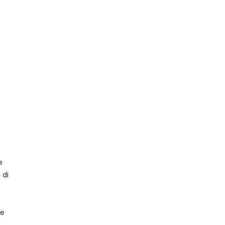
e
 di
 e