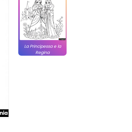
La Principessa e la
Regina