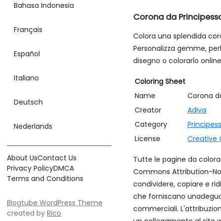
Bahasa Indonesia
Corona da Principess
Français
Colora una splendida cor
Personalizza gemme, perle 
Español
disegno o colorarlo onlin
Italiano
Coloring Sheet
Name
Corona da
Deutsch
Creator
Adiva
Category
Principes
Nederlands
License
Creative
About Us
Contact Us
Tutte le pagine da colora
Privacy Policy
DMCA
Commons Attribution-NonC
Terms and Conditions
condividere, copiare e rid
che forniscano unadeguata
Blogtube WordPress Theme
commerciali. L'attribuzi
created by
Rico