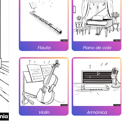
Flauta
Piano de cola
Violín
Armónica