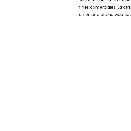
siempre que proporcionen
fines comerciales. La at
un enlace al sitio web cu