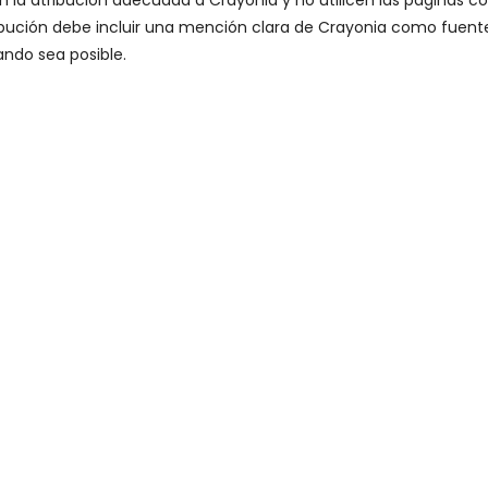
 la atribución adecuada a Crayonia y no utilicen las páginas c
ribución debe incluir una mención clara de Crayonia como fuent
ando sea posible.