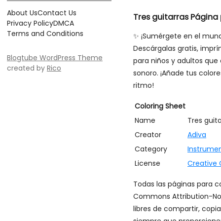
About Us
Contact Us
Tres guitarras Página
Privacy Policy
DMCA
Terms and Conditions
✨ ¡Sumérgete en el mundo
Descárgalas gratis, imprí
Blogtube WordPress Theme
para niños y adultos que
created by
Rico
sonoro. ¡Añade tus colore
ritmo!
Coloring Sheet
Name
Tres guit
Creator
Adiva
Category
Instrume
License
Creative
Todas las páginas para co
Commons Attribution-Non
libres de compartir, copi