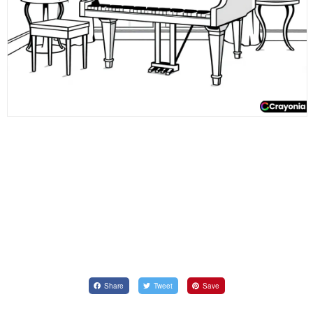
Share
Tweet
Save