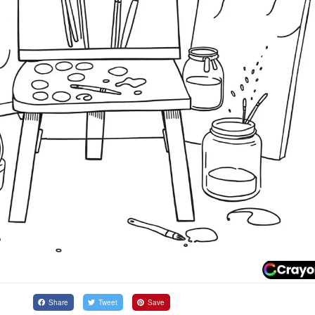
Share
Tweet
Save