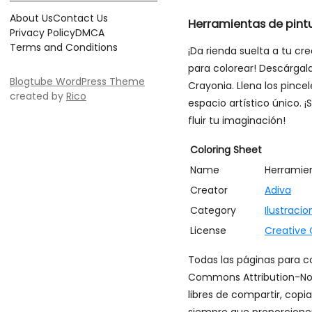
About Us
Contact Us
Herramientas de pint
Privacy Policy
DMCA
Terms and Conditions
¡Da rienda suelta a tu c
para colorear! Descárgal
Blogtube WordPress Theme
Crayonia. Llena los pince
created by
Rico
espacio artístico único. ¡
fluir tu imaginación!
Coloring Sheet
Name
Herramien
Creator
Adiva
Category
Ilustracio
License
Creative
Todas las páginas para co
Commons Attribution-Non
libres de compartir, copi