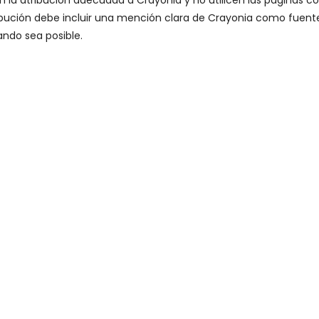
 la atribución adecuada a Crayonia y no utilicen las páginas c
ribución debe incluir una mención clara de Crayonia como fuent
ando sea posible.