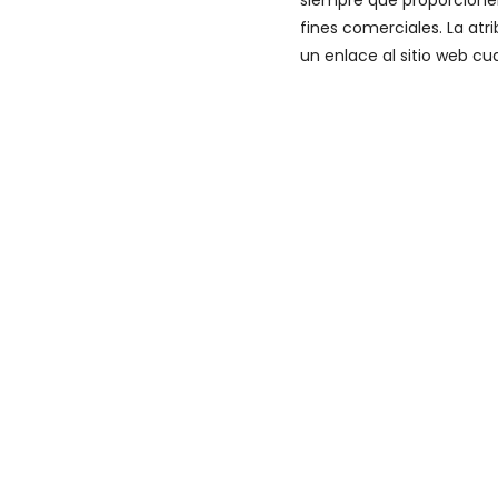
siempre que proporcionen
fines comerciales. La at
un enlace al sitio web cu