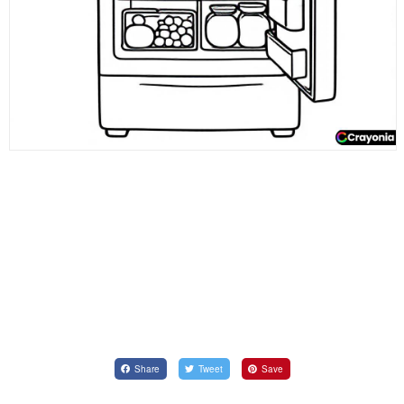
Share
Tweet
Save