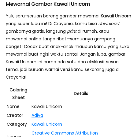
Mewarnai Gambar Kawaii Unicorn
Yuk, seru-seruan bareng gambar mewarnai
Kawaii Unicorn
yang super lucu ini! Di Crayonia, kamu bisa
download
gambarnya gratis, langsung
print
di rumah, atau
mewarnai online tanpa ribet—semuanya gampang
banget! Cocok buat anak-anak maupun kamu yang suka
mewarnai buat ngisi waktu santai. Jangan lupa, gambar
Kawaii Unicorn ini cuma ada satu dan eksklusif sesuai
tema, jadi buruan warnai versi kamu sekarang juga di
Crayonia!
Coloring
Details
Sheet
Name
Kawaii Unicorn
Creator
Adiva
Category
Kawaii
Unicorn
Creative Commons Attribution-
License