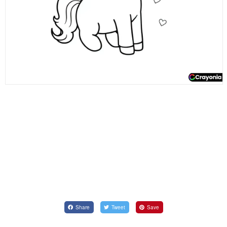
Share
Tweet
Save