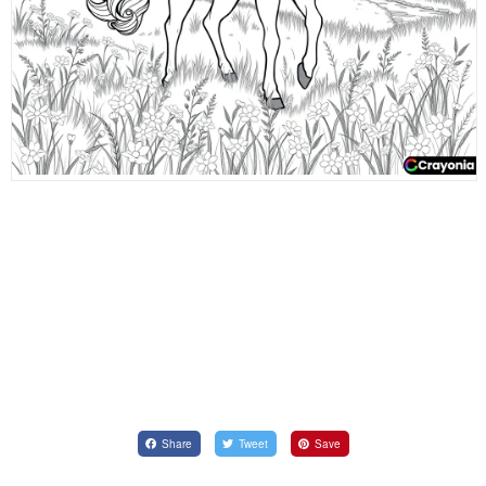
Share
Tweet
Save