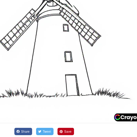
Share
Tweet
Save