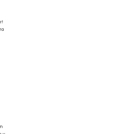
r!
ra
on