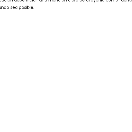
ribución debe incluir una mención clara de Crayonia como fuent
ando sea posible.