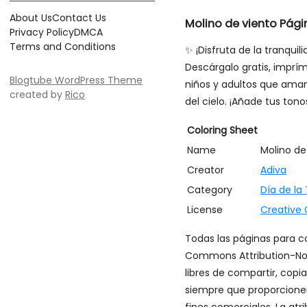
About Us
Contact Us
Molino de viento Pági
Privacy Policy
DMCA
Terms and Conditions
✨ ¡Disfruta de la tranqu
Descárgalo gratis, imprím
Blogtube WordPress Theme
niños y adultos que aman 
created by
Rico
del cielo. ¡Añade tus tono
Coloring Sheet
Name
Molino de
Creator
Adiva
Category
Día de la 
License
Creative
Todas las páginas para co
Commons Attribution-Non
libres de compartir, copi
siempre que proporcionen