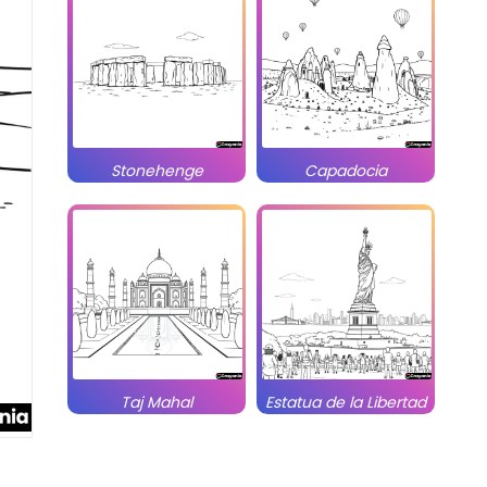
Stonehenge
Capadocia
Taj Mahal
Estatua de la Libertad