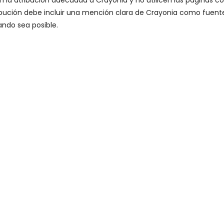
 la atribución adecuada a Crayonia y no utilicen las páginas c
ribución debe incluir una mención clara de Crayonia como fuent
ando sea posible.