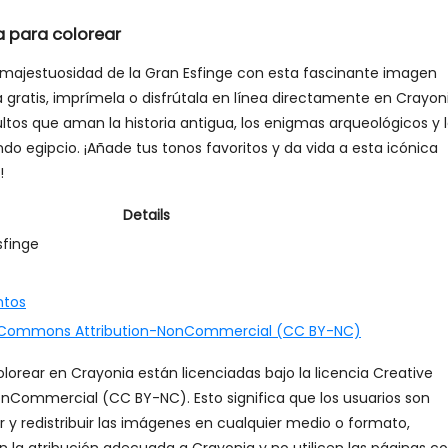
a para colorear
la majestuosidad de la Gran Esfinge con esta fascinante imagen
 gratis, imprímela o disfrútala en línea directamente en Crayoni
ltos que aman la historia antigua, los enigmas arqueológicos y 
do egipcio. ¡Añade tus tonos favoritos y da vida a esta icónica
!
Details
sfinge
tos
 Commons Attribution-NonCommercial (CC BY-NC)
lorear en Crayonia están licenciadas bajo la licencia Creative
Commercial (CC BY-NC). Esto significa que los usuarios son
ar y redistribuir las imágenes en cualquier medio o formato,