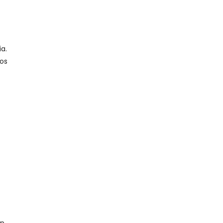
a.
los