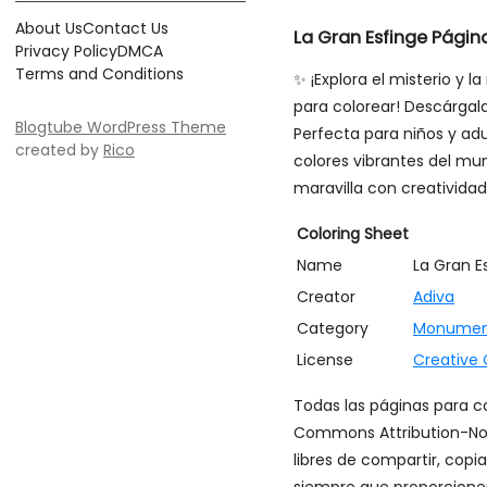
About Us
Contact Us
La Gran Esfinge Págin
Privacy Policy
DMCA
Terms and Conditions
✨ ¡Explora el misterio y 
para colorear! Descárgala
Blogtube WordPress Theme
Perfecta para niños y adu
created by
Rico
colores vibrantes del mun
maravilla con creatividad
Coloring Sheet
Name
La Gran E
Creator
Adiva
Category
Monumen
License
Creative
Todas las páginas para co
Commons Attribution-Non
libres de compartir, copi