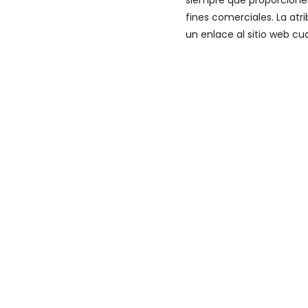
siempre que proporcionen
fines comerciales. La at
un enlace al sitio web cu