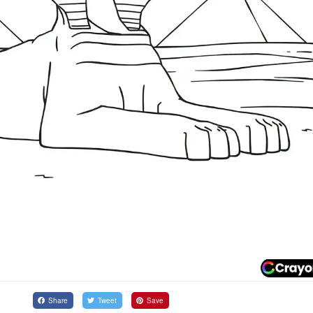
Share
Tweet
Save