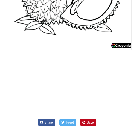
Share
Tweet
Save