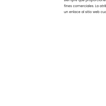
siempre que proporcionen
fines comerciales. La at
un enlace al sitio web cu