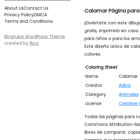
About Us
Contact Us
Calamar Página para 
Privacy Policy
DMCA
Terms and Conditions
¡Diviértete con este dibu
gratis
,
imprimirlo
en casa
Blogtube WordPress Theme
para niños o para los ama
created by
Rico
Este diseño único de cal
colores.
Coloring Sheet
Name
Calamar
Creator
Adiva
Category
Animales
License
Creative
Todas las páginas para co
Commons Attribution-Non
libres de compartir, copi