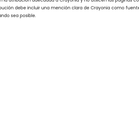
 la atribución adecuada a Crayonia y no utilicen las páginas c
ribución debe incluir una mención clara de Crayonia como fuent
ando sea posible.