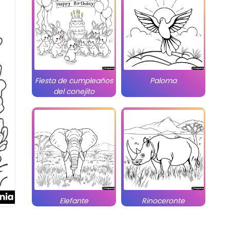
Fiesta de cumpleaños
Paloma
del conejito
Elefante
Rinoceronte