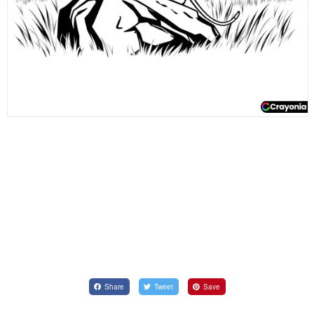
Share
Tweet
Save