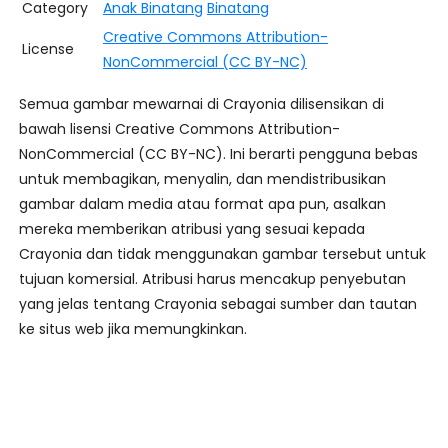
Category
Anak Binatang
Binatang
Creative Commons Attribution-
License
NonCommercial (CC BY-NC)
Semua gambar mewarnai di Crayonia dilisensikan di
bawah lisensi Creative Commons Attribution-
NonCommercial (CC BY-NC). Ini berarti pengguna bebas
untuk membagikan, menyalin, dan mendistribusikan
gambar dalam media atau format apa pun, asalkan
mereka memberikan atribusi yang sesuai kepada
Crayonia dan tidak menggunakan gambar tersebut untuk
tujuan komersial. Atribusi harus mencakup penyebutan
yang jelas tentang Crayonia sebagai sumber dan tautan
ke situs web jika memungkinkan.