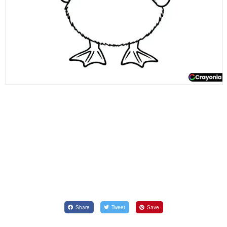
Share
Tweet
Save