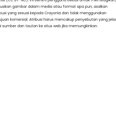
al (CC BY-NC). Ini berarti pengguna bebas untuk membagikan,
busikan gambar dalam media atau format apa pun, asalkan
busi yang sesuai kepada Crayonia dan tidak menggunakan
juan komersial. Atribusi harus mencakup penyebutan yang jela
i sumber dan tautan ke situs web jika memungkinkan.