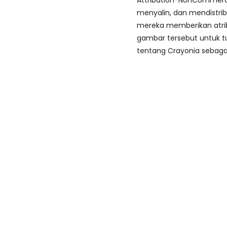
Attribution-NonCommerci
menyalin, dan mendistri
mereka memberikan atri
gambar tersebut untuk tu
tentang Crayonia sebaga