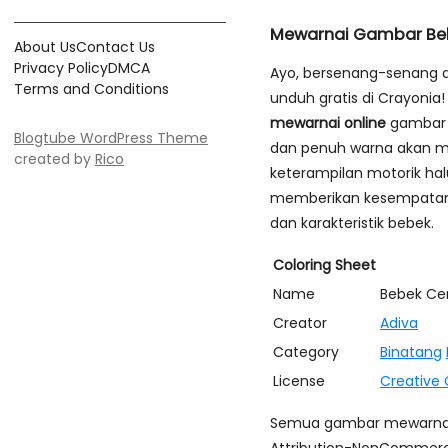
Mewarnai Gambar Be
About Us
Contact Us
Privacy Policy
DMCA
Ayo, bersenang-senang 
Terms and Conditions
unduh gratis di Crayonia
mewarnai online
gambar 
Blogtube WordPress Theme
dan penuh warna akan m
created by
Rico
keterampilan motorik hal
memberikan kesempatan u
dan karakteristik bebek.
Coloring Sheet
Name
Bebek Cer
Creator
Adiva
Category
Binatang
License
Creative
Semua gambar mewarnai d