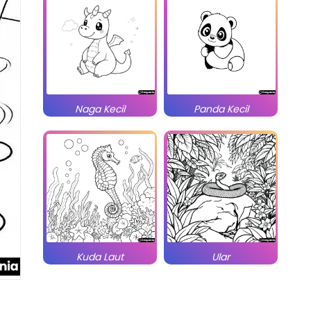
Naga Kecil
Panda Kecil
Kuda Laut
Ular