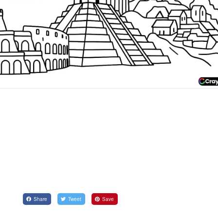
Share
Tweet
Save