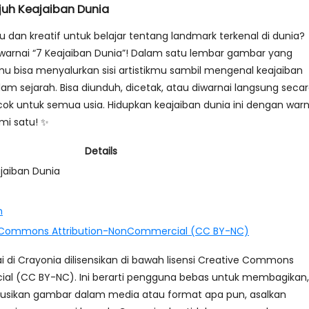
uh Keajaiban Dunia
 dan kreatif untuk belajar tentang landmark terkenal di dunia?
ewarnai “7 Keajaiban Dunia”! Dalam satu lembar gambar yang
u bisa menyalurkan sisi artistikmu sambil mengenal keajaiban
dalam sejarah. Bisa diunduh, dicetak, atau diwarnai langsung seca
cok untuk semua usia. Hidupkan keajaiban dunia ini dengan war
mi satu! ✨
Details
jaiban Dunia
n
 Commons Attribution-NonCommercial (CC BY-NC)
i Crayonia dilisensikan di bawah lisensi Creative Commons
al (CC BY-NC). Ini berarti pengguna bebas untuk membagikan,
busikan gambar dalam media atau format apa pun, asalkan