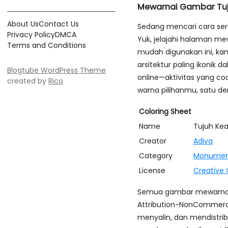
Mewarnai Gambar Tuj
About Us
Contact Us
Sedang mencari cara seru
Privacy Policy
DMCA
Yuk, jelajahi halaman m
Terms and Conditions
mudah digunakan ini, kam
arsitektur paling ikonik 
Blogtube WordPress Theme
online—aktivitas yang co
created by
Rico
warna pilihanmu, satu de
Coloring Sheet
Name
Tujuh Kea
Creator
Adiva
Category
Monume
License
Creative
Semua gambar mewarnai d
Attribution-NonCommerci
menyalin, dan mendistri