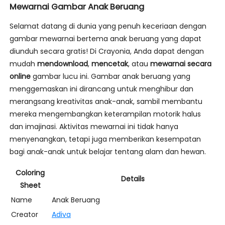
Mewarnai Gambar Anak Beruang
Selamat datang di dunia yang penuh keceriaan dengan
gambar mewarnai bertema anak beruang yang dapat
diunduh secara gratis! Di Crayonia, Anda dapat dengan
mudah
mendownload
,
mencetak
, atau
mewarnai secara
online
gambar lucu ini. Gambar anak beruang yang
menggemaskan ini dirancang untuk menghibur dan
merangsang kreativitas anak-anak, sambil membantu
mereka mengembangkan keterampilan motorik halus
dan imajinasi. Aktivitas mewarnai ini tidak hanya
menyenangkan, tetapi juga memberikan kesempatan
bagi anak-anak untuk belajar tentang alam dan hewan.
Coloring
Details
Sheet
Name
Anak Beruang
Creator
Adiva