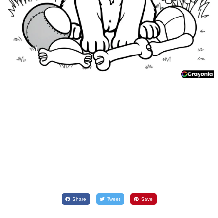
Share
Tweet
Save