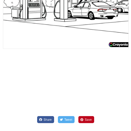
Share
Tweet
Save