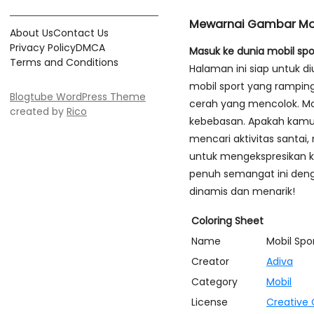
Mewarnai Gambar Mob
About Us
Contact Us
Privacy Policy
DMCA
Masuk ke dunia mobil s
Terms and Conditions
Halaman ini siap untuk d
mobil sport yang rampi
Blogtube WordPress Theme
cerah yang mencolok. Mob
created by
Rico
kebebasan. Apakah kamu
mencari aktivitas santa
untuk mengekspresikan kr
penuh semangat ini deng
dinamis dan menarik!
Coloring Sheet
Name
Mobil Spo
Creator
Adiva
Category
Mobil
License
Creative