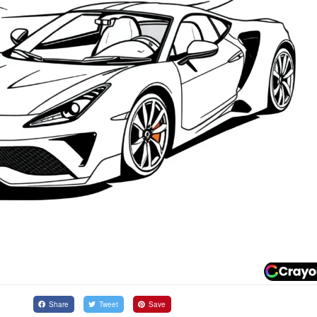
Share
Tweet
Save