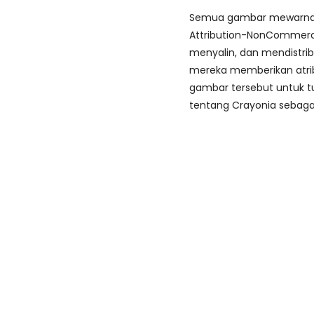
Semua gambar mewarnai d
Attribution-NonCommerci
menyalin, dan mendistri
mereka memberikan atri
gambar tersebut untuk tu
tentang Crayonia sebaga