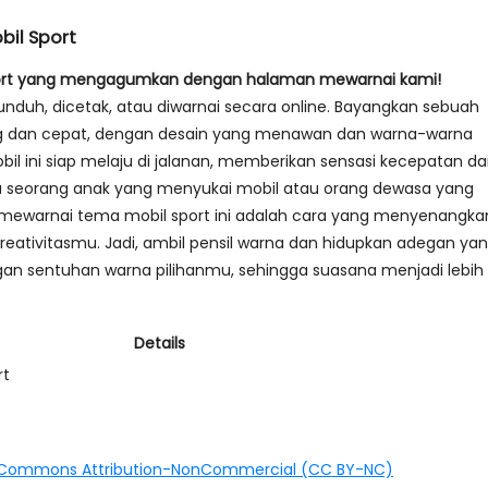
il Sport
port yang mengagumkan dengan halaman mewarnai kami!
iunduh, dicetak, atau diwarnai secara online. Bayangkan sebuah
ng dan cepat, dengan desain yang menawan dan warna-warna
il ini siap melaju di jalanan, memberikan sensasi kecepatan d
 seorang anak yang menyukai mobil atau orang dewasa yang
i, mewarnai tema mobil sport ini adalah cara yang menyenangka
eativitasmu. Jadi, ambil pensil warna dan hidupkan adegan ya
an sentuhan warna pilihanmu, sehingga suasana menjadi lebih
Details
rt
 Commons Attribution-NonCommercial (CC BY-NC)