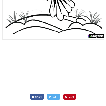
Share
Tweet
Save