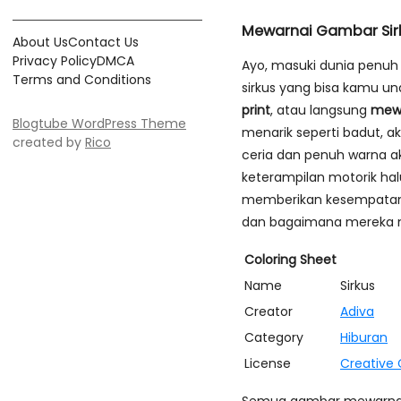
Mewarnai Gambar Sir
About Us
Contact Us
Privacy Policy
DMCA
Ayo, masuki dunia penu
Terms and Conditions
sirkus yang bisa kamu un
print
, atau langsung
mewa
Blogtube WordPress Theme
menarik seperti badut, 
created by
Rico
ceria dan penuh warna a
keterampilan motorik hal
memberikan kesempatan un
dan bagaimana mereka m
Coloring Sheet
Name
Sirkus
Creator
Adiva
Category
Hiburan
License
Creative