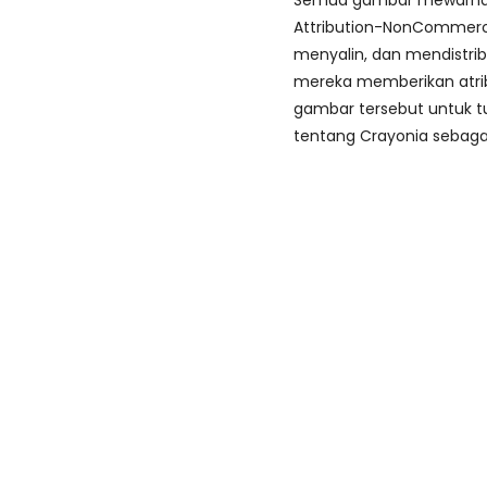
Semua gambar mewarnai d
Attribution-NonCommerci
menyalin, dan mendistri
mereka memberikan atri
gambar tersebut untuk tu
tentang Crayonia sebaga