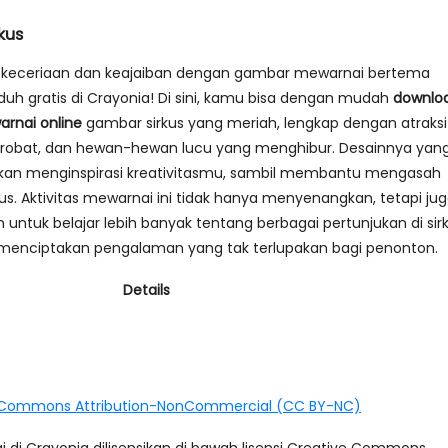
kus
h keceriaan dan keajaiban dengan gambar mewarnai bertema
duh gratis di Crayonia! Di sini, kamu bisa dengan mudah
downlo
rnai online
gambar sirkus yang meriah, lengkap dengan atraksi
akrobat, dan hewan-hewan lucu yang menghibur. Desainnya yan
kan menginspirasi kreativitasmu, sambil membantu mengasah
us. Aktivitas mewarnai ini tidak hanya menyenangkan, tetapi ju
tuk belajar lebih banyak tentang berbagai pertunjukan di sir
enciptakan pengalaman yang tak terlupakan bagi penonton.
Details
 Commons Attribution-NonCommercial (CC BY-NC)