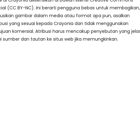
i Crayonia dilisensikan di bawah lisensi Creative Commons
al (CC BY-NC). Ini berarti pengguna bebas untuk membagikan,
busikan gambar dalam media atau format apa pun, asalkan
busi yang sesuai kepada Crayonia dan tidak menggunakan
juan komersial. Atribusi harus mencakup penyebutan yang jela
i sumber dan tautan ke situs web jika memungkinkan.