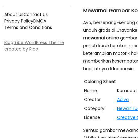
Mewarnai Gambar K
About Us
Contact Us
Privacy Policy
DMCA
Ayo, bersenang-senang 
Terms and Conditions
unduh gratis di Crayonia
mewarnai online
gambar 
Blogtube WordPress Theme
penuh karakter akan men
created by
Rico
keterampilan motorik hal
memberikan kesempatan u
habitatnya di Indonesia.
Coloring Sheet
Name
Komodo 
Creator
Adiva
Category
Hewan Lu
License
Creative
Semua gambar mewarnai d