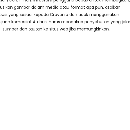
al (CC BY-NC). Ini berarti pengguna bebas untuk membagikan,
busikan gambar dalam media atau format apa pun, asalkan
busi yang sesuai kepada Crayonia dan tidak menggunakan
juan komersial. Atribusi harus mencakup penyebutan yang jela
i sumber dan tautan ke situs web jika memungkinkan.