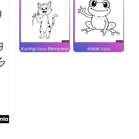
Kucing Lucu Bernyanyi
Katak Lucu