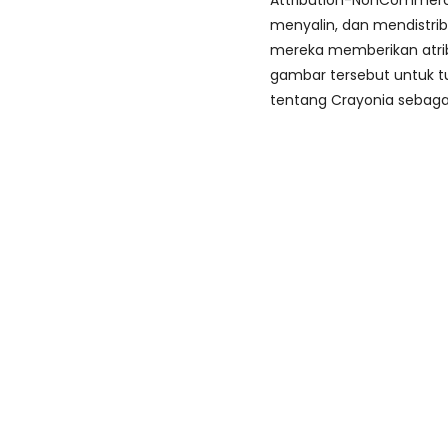
Attribution-NonCommerci
menyalin, dan mendistri
mereka memberikan atri
gambar tersebut untuk tu
tentang Crayonia sebaga