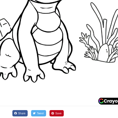
Share
Tweet
Save