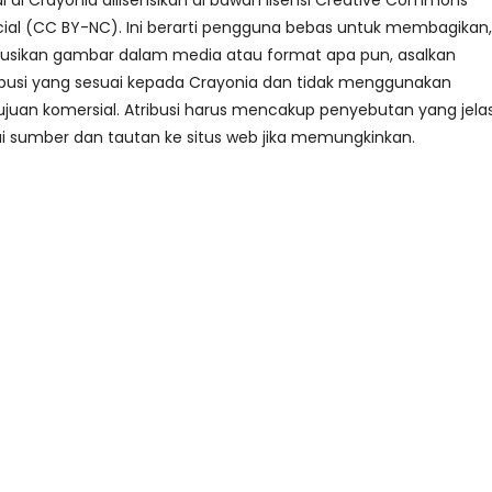
i Crayonia dilisensikan di bawah lisensi Creative Commons
al (CC BY-NC). Ini berarti pengguna bebas untuk membagikan,
busikan gambar dalam media atau format apa pun, asalkan
busi yang sesuai kepada Crayonia dan tidak menggunakan
juan komersial. Atribusi harus mencakup penyebutan yang jela
i sumber dan tautan ke situs web jika memungkinkan.