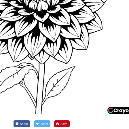
Share
Tweet
Save