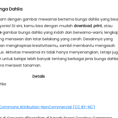
nga Dahlia
alam dengan gambar mewarnai bertema bunga dahlia yang bisa
yonia! Di sini, kamu bisa dengan mudah
download
,
print
, atau
e
gambar bunga dahlia yang indah dan berwarna-warni, lengka
ang menawan dan latar belakang yang cerah. Desainnya yang
akan menginspirasi kreativitasmu, sambil membantu mengasah
us. Aktivitas mewarnai ini tidak hanya menyenangkan, tetapi ju
tuk belajar lebih banyak tentang berbagai jenis bunga dahlia
cara merawat tanaman.
Details
hlia
 Commons Attribution-NonCommercial (CC BY-NC)