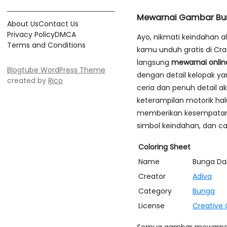
Mewarnai Gambar Bu
About Us
Contact Us
Privacy Policy
DMCA
Ayo, nikmati keindahan 
Terms and Conditions
kamu unduh gratis di Cra
langsung
mewarnai onlin
Blogtube WordPress Theme
dengan detail kelopak y
created by
Rico
ceria dan penuh detail 
keterampilan motorik hal
memberikan kesempatan un
simbol keindahan, dan 
Coloring Sheet
Name
Bunga Da
Creator
Adiva
Category
Bunga
License
Creative