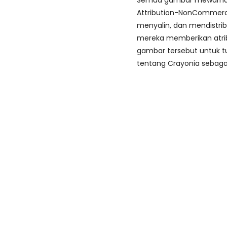
Semua gambar mewarnai d
Attribution-NonCommerci
menyalin, dan mendistri
mereka memberikan atri
gambar tersebut untuk tu
tentang Crayonia sebaga