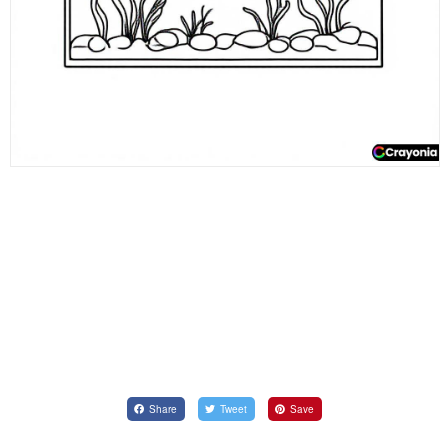
Share
Tweet
Save