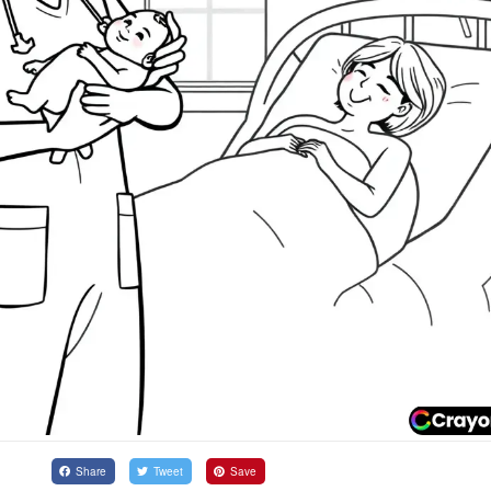
Share
Tweet
Save