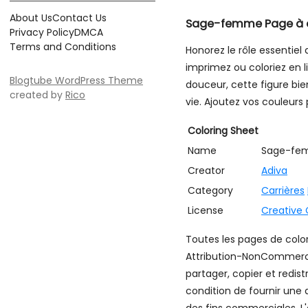
About Us
Contact Us
Sage-femme Page à c
Privacy Policy
DMCA
Terms and Conditions
Honorez le rôle essentie
imprimez ou coloriez en 
Blogtube WordPress Theme
douceur, cette figure bie
created by
Rico
vie. Ajoutez vos couleur
Coloring Sheet
Name
Sage-fe
Creator
Adiva
Category
Carrières
License
Creative
Toutes les pages de colo
Attribution-NonCommercial
partager, copier et redis
condition de fournir une 