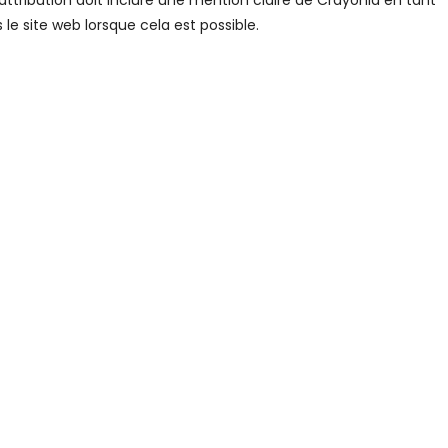
attribution doit inclure une mention claire de Crayonia en tant
 le site web lorsque cela est possible.