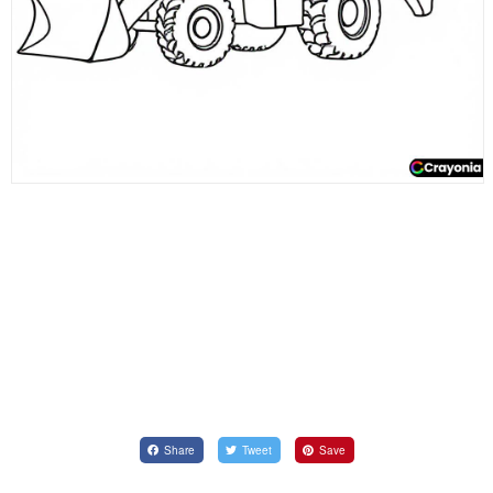
Share
Tweet
Save