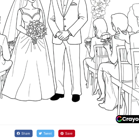
Share
Tweet
Save