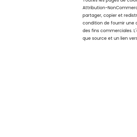
Toutes les pages de colo
Attribution-NonCommercial
partager, copier et redis
condition de fournir une 
des fins commerciales. L'
que source et un lien vers