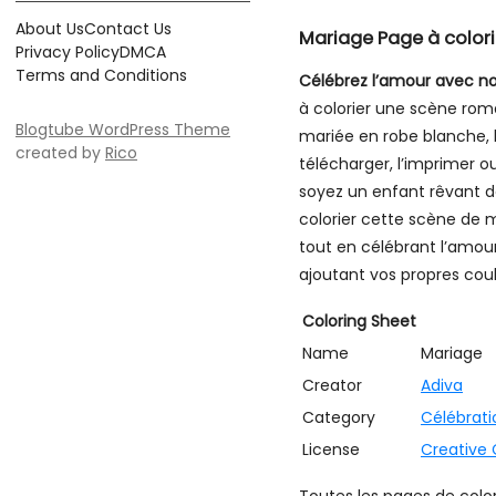
About Us
Contact Us
Mariage Page à colori
Privacy Policy
DMCA
Terms and Conditions
Célébrez l’amour avec no
à colorier une scène ro
Blogtube WordPress Theme
mariée en robe blanche, l
created by
Rico
télécharger, l’imprimer o
soyez un enfant rêvant d
colorier cette scène de 
tout en célébrant l’amour
ajoutant vos propres coul
Coloring Sheet
Name
Mariage
Creator
Adiva
Category
Célébrati
License
Creative