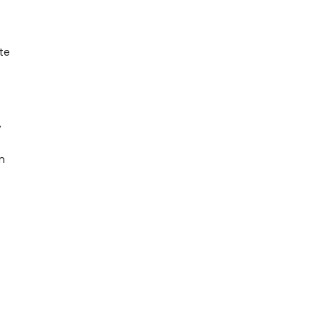
te
s
,
en